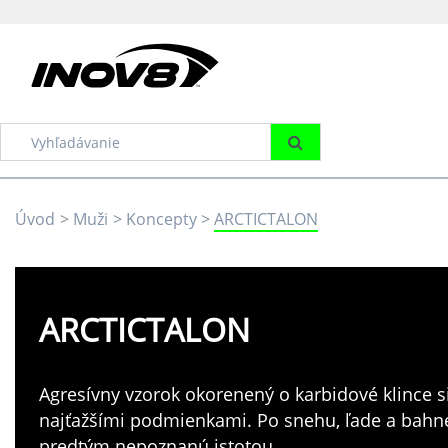
Úvod
Muži
Koncepty
ARCTICTALON
ARCTICTALON
Agresívny vzorok okorenený o karbidové klince si
najťažšími podmienkami. Po snehu, ľade a bahne 
predtým nepoznanú istotou.