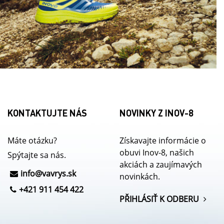
KONTAKTUJTE NÁS
NOVINKY Z INOV-8
Máte otázku?
Získavajte informácie o
obuvi Inov-8, našich
Spýtajte sa nás.
akciách a zaujímavých
info@
vavrys.sk
novinkách.
+421 911 454 422
PŘIHLÁSIŤ K ODBERU