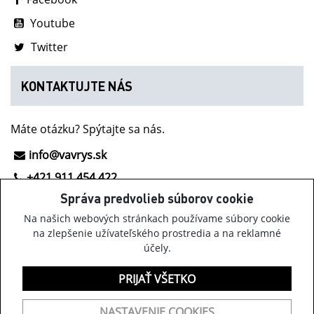
Youtube
Twitter
KONTAKTUJTE NÁS
Máte otázku? Spýtajte sa nás.
info@vavrys.sk
+421 911 454 422
Správa predvolieb súborov cookie
NOVINKY Z INOV-8
Na našich webových stránkach používame súbory cookie
na zlepšenie užívateľského prostredia a na reklamné
účely.
Získavajte informácie o obuvi Inov-8, našich akciách a
zaujímavých novinkách.
PRIJAŤ VŠETKO
PŘIHLÁSIŤ K ODBERU
NASTAVENIE COOKIES