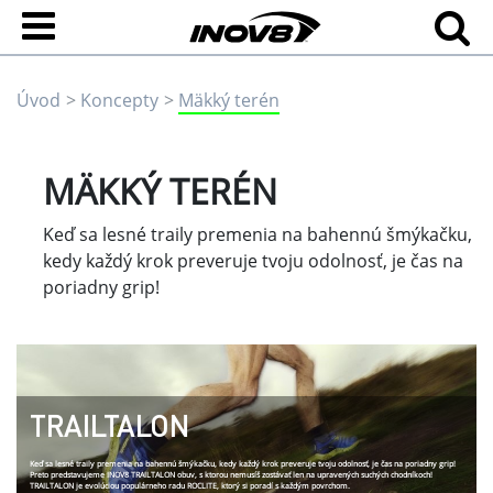
Úvod
Koncepty
Mäkký terén
MÄKKÝ TERÉN
Keď sa lesné traily premenia na bahennú šmýkačku,
kedy každý krok preveruje tvoju odolnosť, je čas na
poriadny grip!
TRAILTALON
Keď sa lesné traily premenia na bahennú šmýkačku, kedy každý krok preveruje tvoju odolnosť, je čas na poriadny grip!
Preto predstavujeme
INOV8 TRAILTALON
obuv, s ktorou nemusíš zostávať len na upravených suchých chodníkoch!
TRAILTALON je evolúciou populárneho radu ROCLITE, ktorý si poradí s každým povrchom.