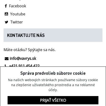
Facebook
Youtube
Twitter
KONTAKTUJTE NÁS
Máte otázku? Spýtajte sa nás.
info@vavrys.sk
+421 911 454 422
Správa predvolieb súborov cookie
NOVINKY Z INOV-8
Na našich webových stránkach používame súbory cookie
na zlepšenie užívateľského prostredia a na reklamné
účely.
Získavajte informácie o obuvi Inov-8, našich akciách a
zaujímavých novinkách.
PRIJAŤ VŠETKO