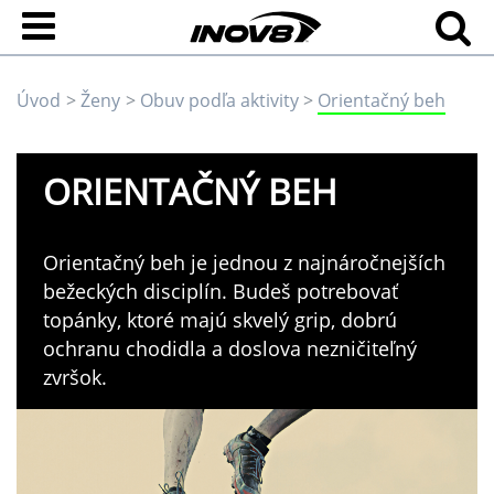
Úvod
Ženy
Obuv podľa aktivity
Orientačný beh
ORIENTAČNÝ BEH
Orientačný beh je jednou z najnáročnejších
bežeckých disciplín. Budeš potrebovať
topánky, ktoré majú skvelý grip, dobrú
ochranu chodidla a doslova nezničiteľný
zvršok.