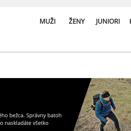
MUŽI
ŽENY
JUNIORI
vého bežca. Správny batoh
o naskladáte všetko