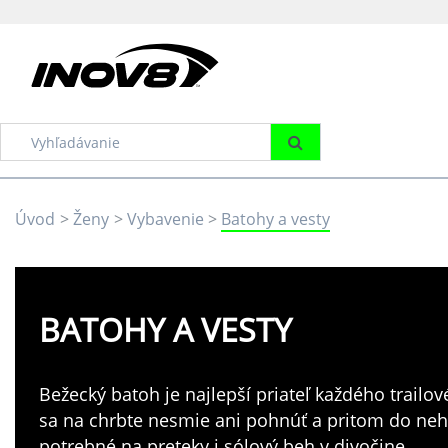
Úvod
Ženy
Vybavenie
Batohy a vesty
BATOHY A VESTY
Bežecký batoh je najlepší priateľ každého trailo
sa na chrbte nesmie ani pohnúť a pritom do neh
potrebné na preteky i sólový beh v divočine.