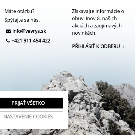
Máte otázku?
Získavajte informácie o
obuvi Inov-8, našich
Spýtajte sa nás.
akciách a zaujímavých
info@
vavrys.sk
novinkách.
+421 911 454 422
PŘIHLÁSIŤ K ODBERU
PRIJAŤ VŠETKO
NASTAVENIE COOKIES