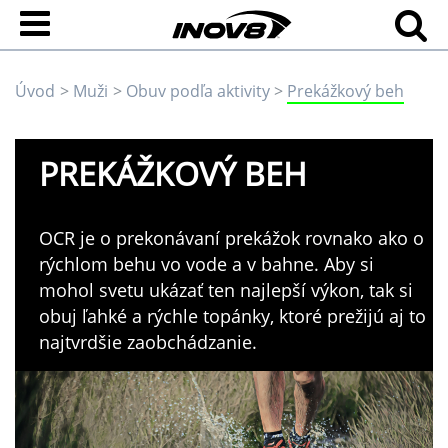
Úvod
Muži
Obuv podľa aktivity
Prekážkový beh
PREKÁŽKOVÝ BEH
OCR je o prekonávaní prekážok rovnako ako o
rýchlom behu vo vode a v bahne. Aby si
mohol svetu ukázať ten najlepší výkon, tak si
obuj ľahké a rýchle topánky, ktoré prežijú aj to
najtvrdšie zaobchádzanie.