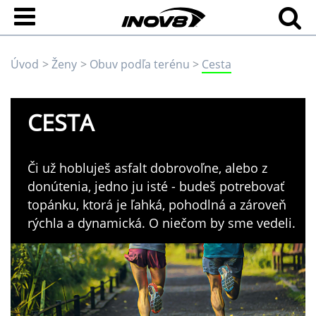
Úvod
Ženy
Obuv podľa terénu
Cesta
CESTA
Či už hobluješ asfalt dobrovoľne, alebo z
donútenia, jedno ju isté - budeš potrebovať
topánku, ktorá je ľahká, pohodlná a zároveň
rýchla a dynamická. O niečom by sme vedeli.