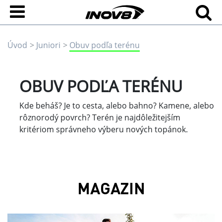
Úvod
Juniori
Obuv podľa terénu
OBUV PODĽA TERÉNU
Kde beháš? Je to cesta, alebo bahno? Kamene, alebo
rôznorodý povrch? Terén je najdôležitejším
kritériom správneho výberu nových topánok.
MAGAZIN