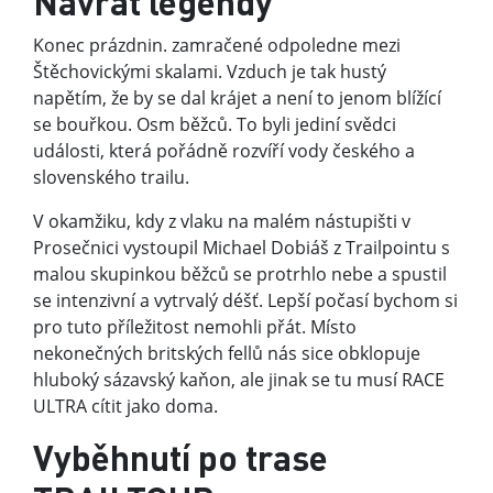
Návrat legendy
Konec prázdnin. zamračené odpoledne mezi
Štěchovickými skalami. Vzduch je tak hustý
napětím, že by se dal krájet a není to jenom blížící
se bouřkou. Osm běžců. To byli jediní svědci
události, která pořádně rozvíří vody českého a
slovenského trailu.
V okamžiku, kdy z vlaku na malém nástupišti v
Prosečnici vystoupil Michael Dobiáš z Trailpointu s
malou skupinkou běžců se protrhlo nebe a spustil
se intenzivní a vytrvalý déšť. Lepší počasí bychom si
pro tuto příležitost nemohli přát. Místo
nekonečných britských fellů nás sice obklopuje
hluboký sázavský kaňon, ale jinak se tu musí RACE
ULTRA cítit jako doma.
Vyběhnutí po trase