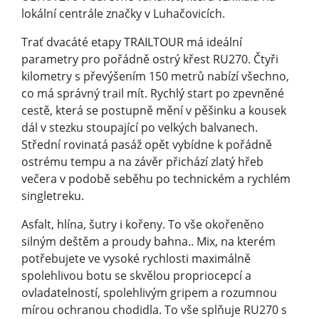
lokální centrále značky v Luhačovicích.
Trať dvacáté etapy TRAILTOUR má ideální
parametry pro pořádně ostrý křest RU270. Čtyři
kilometry s převýšením 150 metrů nabízí všechno,
co má správný trail mít. Rychlý start po zpevněné
cestě, která se postupně mění v pěšinku a kousek
dál v stezku stoupající po velkých balvanech.
Střední rovinatá pasáž opět vybídne k pořádně
ostrému tempu a na závěr přichází zlatý hřeb
večera v podobě seběhu po technickém a rychlém
singletreku.
Asfalt, hlína, šutry i kořeny. To vše okořeněno
silným deštěm a proudy bahna.. Mix, na kterém
potřebujete ve vysoké rychlosti maximálně
spolehlivou botu se skvělou propriocepcí a
ovladatelností, spolehlivým gripem a rozumnou
mírou ochranou chodidla. To vše splňuje RU270 s