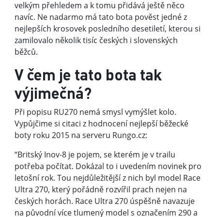
velkým přehledem a k tomu přidává ještě něco
navíc. Ne nadarmo má tato bota pověst jedné z
nejlepších krosovek posledního desetiletí, kterou si
zamilovalo několik tisíc českých i slovenských
běžců.
V čem je tato bota tak
výjimečná?
Při popisu RU270 nemá smysl vymýšlet kolo.
Vypůjčime si citaci z hodnocení nejlepší běžecké
boty roku 2015 na serveru Rungo.cz:
“Britský Inov-8 je pojem, se kterém je v trailu
potřeba počítat. Dokázal to i uvedením novinek pro
letošní rok. Tou nejdůležitější z nich byl model Race
Ultra 270, který pořádně rozvířil prach nejen na
českých horách. Race Ultra 270 úspěšně navazuje
na původní více tlumený model s označením 290 a