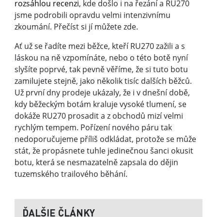
rozsáhlou recenzi
, kde došlo i na řezání a RU270
jsme podrobili opravdu velmi intenzivnímu
zkoumání. Přečíst si jí můžete zde.
Ať už se řadíte mezi běžce, kteří RU270 zažili a s
láskou na ně vzpomínáte, nebo o této botě nyní
slyšíte poprvé, tak pevně věříme, že si tuto botu
zamilujete stejně, jako několik tisíc dalších běžců.
Už první dny prodeje ukázaly, že i v dnešní době,
kdy běžeckým botám kraluje vysoké tlumení, se
dokáže RU270 prosadit a z obchodů mizí velmi
rychlým tempem. Pořízení nového páru tak
nedoporučujeme příliš odkládat, protože se může
stát, že propásnete tuhle jedinečnou šanci okusit
botu, která se nesmazatelně zapsala do dějin
tuzemského trailového běhání.
ĎALŠIE ČLÁNKY