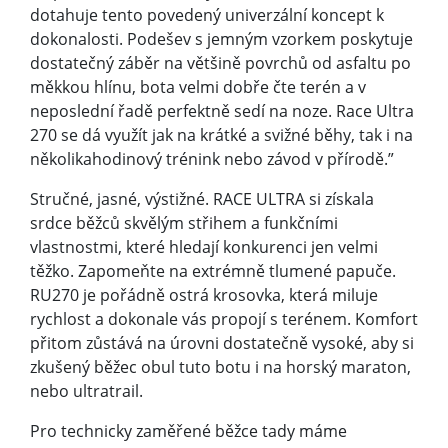
dotahuje tento povedený univerzální koncept k
dokonalosti. Podešev s jemným vzorkem poskytuje
dostatečný záběr na většině povrchů od asfaltu po
měkkou hlínu, bota velmi dobře čte terén a v
neposlední řadě perfektně sedí na noze. Race Ultra
270 se dá využít jak na krátké a svižné běhy, tak i na
několikahodinový trénink nebo závod v přírodě.”
Stručné, jasné, výstižné. RACE ULTRA si získala
srdce běžců skvělým střihem a funkčními
vlastnostmi, které hledají konkurenci jen velmi
těžko. Zapomeňte na extrémně tlumené papuče.
RU270 je pořádně ostrá krosovka, která miluje
rychlost a dokonale vás propojí s terénem. Komfort
přitom zůstává na úrovni dostatečně vysoké, aby si
zkušený běžec obul tuto botu i na horský maraton,
nebo ultratrail.
Pro technicky zaměřené běžce tady máme