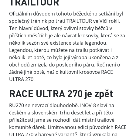
TRAILTOUR
Oficiálním důvodem tohoto běžeckého setkání byl
společný trénink po trati TRAILTOUR ve Vlčí rokli.
Ten hlavní důvod, který ovlivní stovky běžců v
příštích měsících je ale návrat krosovky, která se za
několik sezón své existence stala legendou.
Legendou, kterou můžete na trailu potkávat i
několik let poté, co byla její výroba ukončena a z
obchodů zmizela do posledního páru. Řeč není o
žádné jiné botě, než o kultovní krosovce RACE
ULTRA 270.
RACE ULTRA 270 je zpět
RU270 se nevrací dlouhodobě. INOV-8 slaví na
českém a slovenském trhu deset let a při této
příležitosti jsme se rozhodli dát místní trailové
komunitě dárek. Limitovanou edici původních RACE
ULTRA 270 v barevné variantě, která vznikala na