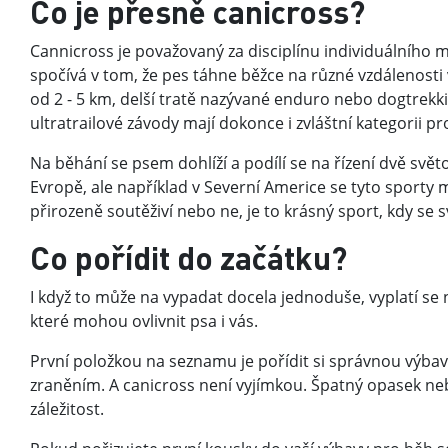
Co je přesně canicross?
Cannicross je považovaný za disciplínu individuálního 
spočívá v tom, že pes táhne běžce na různé vzdálenosti v 
od 2 - 5 km, delší tratě nazývané enduro nebo dogtrekki
ultratrailové závody mají dokonce i zvláštní kategorii p
Na běhání se psem dohlíží a podílí se na řízení dvě svět
Evropě, ale například v Severní Americe se tyto sporty mas
přirozeně soutěživí nebo ne, je to krásný sport, kdy se
Co pořídit do začátku?
I když to může na vypadat docela jednoduše, vyplatí se 
které mohou ovlivnit psa i vás.
První položkou na seznamu je pořídit si správnou výbavu
zraněním. A canicross není vyjímkou. Špatný opasek n
záležitost.