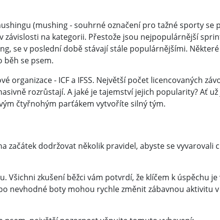
mushingu (mushing - souhrné označení pro tažné sporty se p
závislosti na kategorii. Přestože jsou nejpopulárnější sprint
ng, se v poslední době stávají stále populárnějšími. Některé
ro běh se psem.
ové organizace - ICF a IFSS. Největší počet licencovaných záv
ivně rozrůstají. A jaké je tajemství jejich popularity? Ať už 
 svým čtyřnohým parťákem vytvoříte silný tým.
na začátek dodržovat několik pravidel, abyste se vyvarovali
. Všichni zkušení běžci vám potvrdí, že klíčem k úspěchu je
ebo nevhodné boty mohou rychle změnit zábavnou aktivitu v