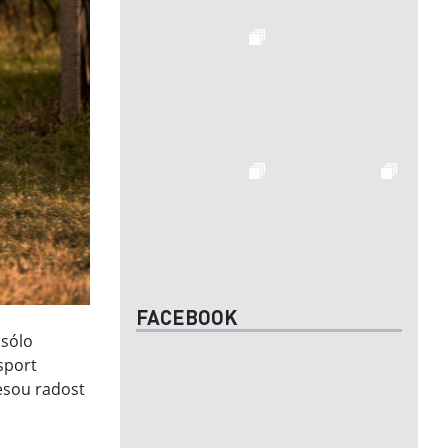
FACEBOOK
 sólo
sport
nesou radost