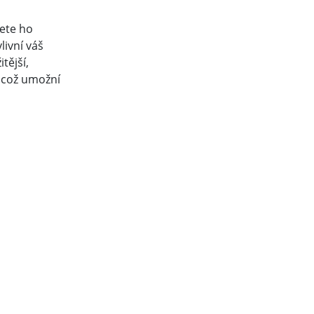
ete ho
livní váš
tější,
, což umožní