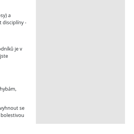
sy) a
 disciplíny -
odníků je v
jste
 chybám,
 vyhnout se
 bolestivou