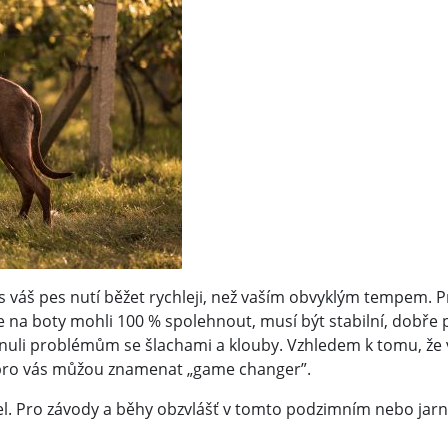
ás váš pes nutí běžet rychleji, než vaším obvyklým tempem. 
na boty mohli 100 % spolehnout, musí být stabilní, dobře p
nuli problémům se šlachami a klouby. Vzhledem k tomu, že 
y pro vás můžou znamenat „game changer”.
del. Pro závody a běhy obzvlášť v tomto podzimním nebo jar