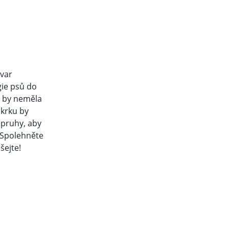
tvar
gie psů do
 by neměla
 krku by
opruhy, aby
. Spolehněte
šejte!