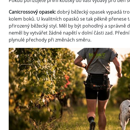
Pokud pořizujete první kousky do vaší výbavy pro běh 
Canicrossový opasek:
dobrý běžecký opasek vypadá troc
kolem boků. U kvalitních opasků se tak pěkně přenese ta
přirozený běžecký styl. Měl by být pohodlný a správně d
neměl by vytvářet žádné napětí v dolní části zad. Předn
plynulé přechody při změnách směru.