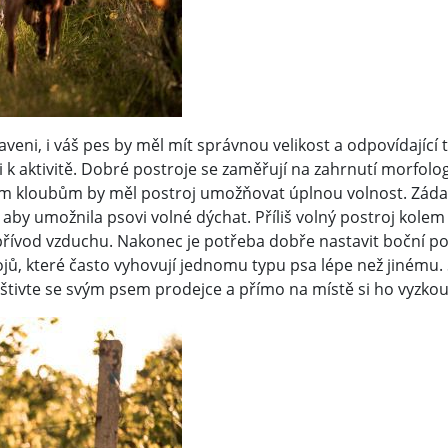
veni, i váš pes by měl mít správnou velikost a odpovídající 
 k aktivitě. Dobré postroje se zaměřují na zahrnutí morfolo
m kloubům by měl postroj umožňovat úplnou volnost. Záda
 aby umožnila psovi volné dýchat. Příliš volný postroj kolem
přívod vzduchu. Nakonec je potřeba dobře nastavit boční p
rojů, které často vyhovují jednomu typu psa lépe než jinému
štivte se svým psem prodejce a přímo na místě si ho vyzkou