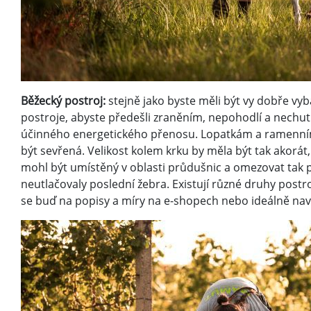
Běžecký postroj:
stejně jako byste měli být vy dobře vyba
postroje, abyste předešli zraněním, nepohodlí a nechuti
účinného energetického přenosu. Lopatkám a ramenní
být sevřená. Velikost kolem krku by měla být tak akorát,
mohl být umístěný v oblasti průdušnic a omezovat tak 
neutlačovaly poslední žebra. Existují různé druhy post
se buď na popisy a míry na e-shopech nebo ideálně nav