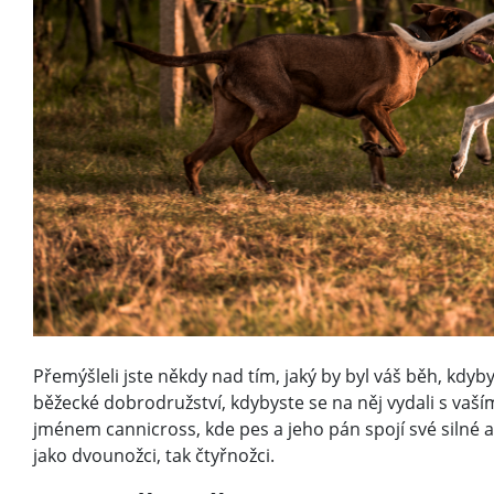
Přemýšleli jste někdy nad tím, jaký by byl váš běh, kdy
běžecké dobrodružství, kdybyste se na něj vydali s vaší
jménem cannicross, kde pes a jeho pán spojí své silné 
jako dvounožci, tak čtyřnožci.