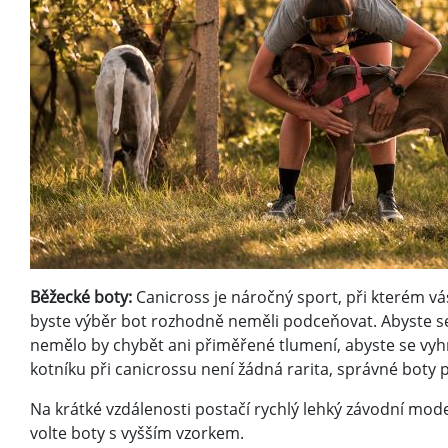
Běžecké boty:
Canicross je náročný sport, při kterém v
byste výběr bot rozhodně neměli podceňovat. Abyste se 
nemělo by chybět ani přiměřené tlumení, abyste se vyh
kotníku při canicrossu není žádná rarita, správné bot
Na krátké vzdálenosti postačí rychlý lehký závodní mo
volte boty s vyšším vzorkem.