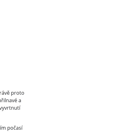
Právě proto
řilnavé a
vyvrtnutí
ním počasí