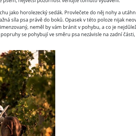
se psem, největší pozornost věnujte tomuto vybavení:
hu jako horolezecký sedák. Provlečete do něj nohy a utáhn
žná síla psa právě do boků. Opasek v této poloze nijak neov
imenzovaný, neměl by vám bránit v pohybu, a co je nejdůleži
í popruhy se pohybují ve směru psa nezávisle na zadní části