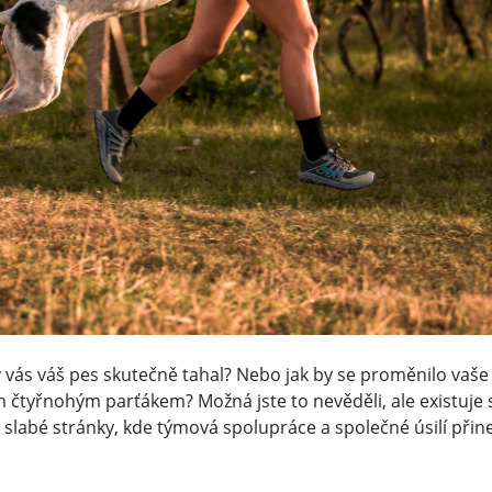
by vás váš pes skutečně tahal? Nebo jak by se proměnilo vaše
m čtyřnohým parťákem? Možná jste to nevěděli, ale existuje 
a slabé stránky, kde týmová spolupráce a společné úsilí při