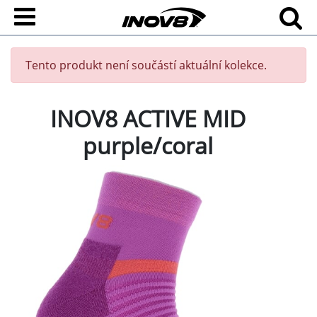
Tento produkt není součástí aktuální kolekce.
INOV8 ACTIVE MID
purple/coral
Všestranné ponožky na sport a outdoorové aktivity.
Navrženy tak, aby poskytovaly komfort a ochranu v
místech, kde je jí nejvíce zapotřebí. S ponožkami ACTIVE
MID můžete vyrazit na...
Přejít na celý popis