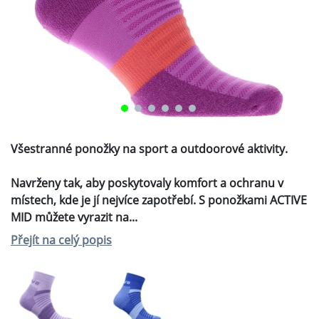
NAJÍT PRODEJCE
160 Kč
Doporučená maloobchodní cena
POPIS
ZEPTEJTE SE NÁS
Všestranné ponožky na sport a outdoorové
aktivity.
Navrženy tak, aby poskytovaly komfort a ochranu v
místech, kde je jí nejvíce zapotřebí. S ponožkami
ACTIVE MID můžete vyrazit na túru, běh nebo