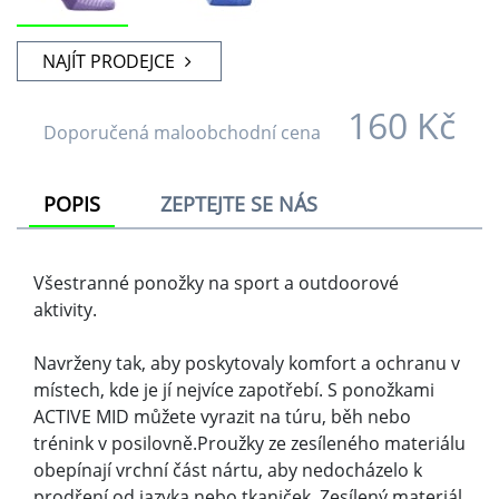
trénink v posilovně.Proužky ze zesíleného materiálu
obepínají vrchní část nártu, aby nedocházelo k
prodření od jazyka nebo tkaniček. Zesílený materiál
je proložen ventilačními panely, díky kterým jsou
ponožky dostatečně prodyšné. Díky silnější patě a
špičce budete mít větší pocit komfortu.
Doprodej
ANO
PODOBNÉ PRODUKTY Z AKTUÁLNÍ
KOLEKCE