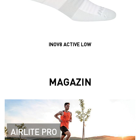
AIRLITE PRO
Kolekce běžeckého oblečení..
TRAILFLY MAX
Tlumení na MAX