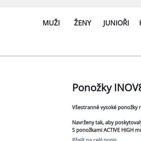
MUŽI
ŽENY
JUNIOŘI
Ponožky INOV8
Všestranné vysoké ponožky na
Navrženy tak, aby poskytovaly
S ponožkami ACTIVE HIGH můž
Přejít na celý popis