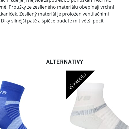
ch, kde je jí nejvíce zapotřebí. S ponožkami ACTIVE
vně. Proužky ze zesíleného materiálu obepínají vrchní
kaniček. Zesílený materiál je proložen ventilačními
íky silnější patě a špičce budete mít větší pocit
ALTERNATIVY
VÝPRODEJ