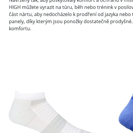
Navrženy tak, aby poskytovaly komfort a ochranu v míste
HIGH můžete vyrazit na túru, běh nebo trénink v posilo
část nártu, aby nedocházelo k prodření od jazyka nebo t
panely, díky kterým jsou ponožky dostatečně prodyšné. D
komfortu.