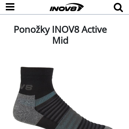
Ponožky INOV8 Active
Mid
Všestranné ponožky na sport a outdoorové aktivity.
Navrženy tak, aby poskytovaly komfort a ochranu v
místech, kde je jí nejvíce zapotřebí. S ponožkami ACTIVE
MID můžete vyrazit na...
Přejít na celý popis