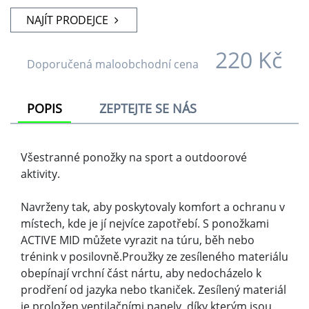
obepínají vrchní část nártu, aby nedocházelo k
prodření od jazyka nebo tkaniček. Zesílený materiál
je proložen ventilačními panely, díky kterým jsou
ponožky dostatečně prodyšné. Díky silnější patě a
špičce budete mít větší pocit komfortu.
Doprodej
ANO
ALTERNATIVY