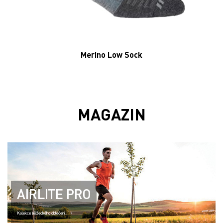
AIRLITE PRO
Kolekce běžeckého oblečení..
TRAILFLY MAX
Tlumení na MAX