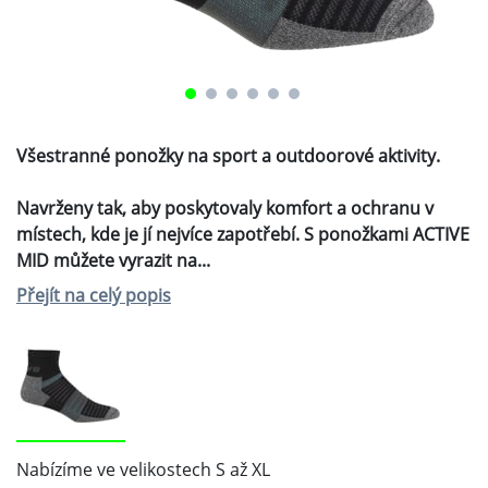
Nabízíme ve velikostech
S až XL
NAJÍT PRODEJCE
220 Kč
Doporučená maloobchodní cena
POPIS
ZEPTEJTE SE NÁS
Všestranné ponožky na sport a outdoorové
aktivity.
Navrženy tak, aby poskytovaly komfort a ochranu v
místech, kde je jí nejvíce zapotřebí. S ponožkami
ACTIVE MID můžete vyrazit na túru, běh nebo
trénink v posilovně.Proužky ze zesíleného materiálu