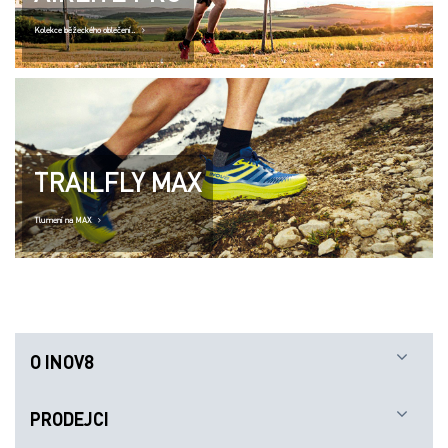
Kolekce běžeckého oblečení..
TRAILFLY MAX
Tlumení na MAX
O INOV8
PRODEJCI