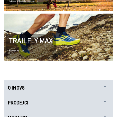
Kolekce běžeckého oblečení..
TRAILFLY MAX
Tlumení na MAX
O INOV8
PRODEJCI