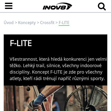
Úvod
Koncepty
Crossfit
F-LITE
F-LITE
Všestrannost, která hledá konkurenci jen velmi
těžko. Lehký trail, silnice, všechny indoorové
disciplíny. Koncept F-LITE je zde pro všechny
atlety, kteří rádi trénují napříč různými sporty.