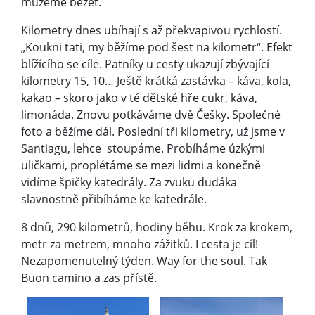
můžeme běžet.
Kilometry dnes ubíhají s až překvapivou rychlostí.
„Koukni tati, my běžíme pod šest na kilometr“. Efekt
blížícího se cíle. Patníky u cesty ukazují zbývající
kilometry 15, 10… Ještě krátká zastávka – káva, kola,
kakao – skoro jako v té dětské hře cukr, káva,
limonáda. Znovu potkáváme dvě Češky. Společné
foto a běžíme dál. Poslední tři kilometry, už jsme v
Santiagu, lehce stoupáme. Probíháme úzkými
uličkami, proplétáme se mezi lidmi a konečně
vidíme špičky katedrály. Za zvuku dudáka
slavnostně přibíháme ke katedrále.
8 dnů, 290 kilometrů, hodiny běhu. Krok za krokem,
metr za metrem, mnoho zážitků. I cesta je cíl!
Nezapomenutelný týden. Way for the soul. Tak
Buon camino a zas přístě.