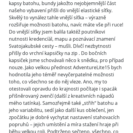
kapsy batohu, bundy jakožto nejobjemnější část
našeho vybavení přišli do vnější elastické síťky.
Skvělý to vynález tahle vnější síťka – výrazně
rozšiřuje možnosti batohu, navíc máte vše při ruce!
Do vnější síťky jsem balila taktéž poutníkovi
nutnosti kredencíál, mapu a poznávací znamení
Svatojakubské cesty – mušli. Dívčí nezbytnosti
přišly do vrchní kapsičky na zip . Do bočních
kapsiček jsme schovávali něco k snědku, pro případ
nouze. Jako velkou přednost AdventureLite15 bych
hodnotila jeho téměř nevyčerpatelné možnosti
toho, co všechno se do něj vleze. Ano, my to
otestovali opravdu do krajnosti počítaje i spacák
přišněrovaný zvenčí (další z kreativních nápadů
mého tatínka). Samozřejmě také „střih“ batohu a
jeho variabilitu, sedí jako další kus oblečení, jen
zpočátku je dobré vychytat nastavení stahovacích
popruhů – jejich umístění a míra stažení hraje při
běhu velkou roli. Podtrženo sečteno, všechno, co