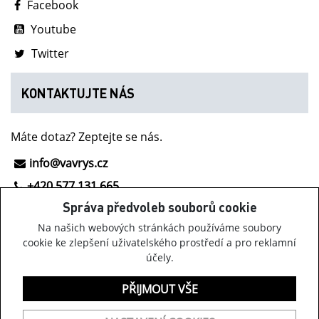
Facebook
Youtube
Twitter
KONTAKTUJTE NÁS
Máte dotaz? Zeptejte se nás.
info@vavrys.cz
+420 577 131 665
Správa předvoleb souborů cookie
NOVINKY Z INOV-8
Na našich webových stránkách používáme soubory
cookie ke zlepšení uživatelského prostředí a pro reklamní
účely.
Získávejte informace o obuvi Inov-8, našich akcích a
zajímavých novinkách.
PŘIJMOUT VŠE
PŘIHLÁSIT K ODBĚRU