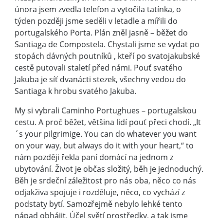
února jsem zvedla telefon a vytočila tatínka, o
týden později jsme seděli v letadle a mířili do
portugalského Porta. Plán zněl jasně – běžet do
Santiaga de Compostela. Chystali jsme se vydat po
stopách dávných poutníků , kteří po svatojakubské
cestě putovali staletí před námi. Pouť svatého
Jakuba je síť dvanácti stezek, všechny vedou do
Santiaga k hrobu svatého Jakuba.
My si vybrali Caminho Portughues – portugalskou
cestu. A proč běžet, většina lidí pouť přeci chodí. „It
´s your pilgrimige. You can do whatever you want
on your way, but always do it with your heart,“ to
nám později řekla paní domácí na jednom z
ubytování. Život je občas složitý, běh je jednoduchý.
Běh je srdeční záležitost pro nás oba, něco co nás
odjakživa spojuje i rozděluje, něco, co vychází z
podstaty bytí. Samozřejmě nebylo lehké tento
nápad obhájit. Účel světí prostředky, a tak jsme