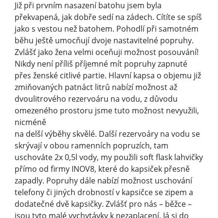
Již při prvním nasazení batohu jsem byla
překvapená, jak dobře sedí na zádech. Cítíte se spíš
jako s vestou než batohem. Pohodlí při samotném
běhu ještě umocňují dvoje nastavitelné popruhy.
Zvlášť jako žena velmi oceňuji možnost posouvání!
Nikdy není příliš příjemné mít popruhy zapnuté
přes ženské citlivé partie. Hlavní kapsa o objemu již
zmiňovaných patnáct litrů nabízí možnost až
dvoulitrového rezervoáru na vodu, z důvodu
omezeného prostoru jsme tuto možnost nevyužili,
nicméně
na delší výběhy skvělé. Další rezervoáry na vodu se
skrývají v obou ramenních popruzích, tam
uschováte 2x 0,5l vody, my použili soft flask lahvičky
přímo od firmy INOV8, které do kapsiček přesně
zapadly. Popruhy dále nabízí možnost uschování
telefony či jiných drobností v kapsičce se zipem a
dodatečné dvě kapsičky. Zvlášť pro nás – běžce –
jsou tyto malé vychytávky k nezaplacení. Já si do