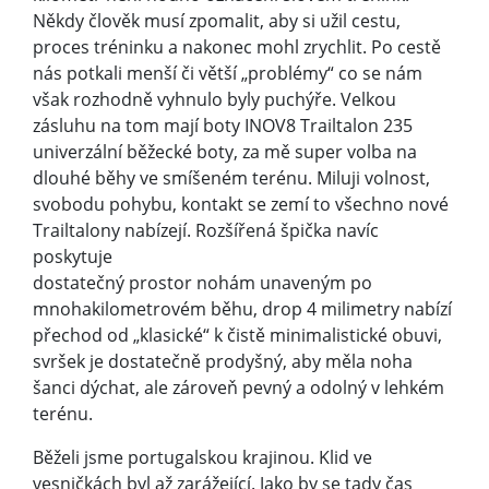
Někdy člověk musí zpomalit, aby si užil cestu,
proces tréninku a nakonec mohl zrychlit. Po cestě
nás potkali menší či větší „problémy“ co se nám
však rozhodně vyhnulo byly puchýře. Velkou
zásluhu na tom mají boty INOV8 Trailtalon 235
univerzální běžecké boty, za mě super volba na
dlouhé běhy ve smíšeném terénu. Miluji volnost,
svobodu pohybu, kontakt se zemí to všechno nové
Trailtalony nabízejí. Rozšířená špička navíc
poskytuje
dostatečný prostor nohám unaveným po
mnohakilometrovém běhu, drop 4 milimetry nabízí
přechod od „klasické“ k čistě minimalistické obuvi,
svršek je dostatečně prodyšný, aby měla noha
šanci dýchat, ale zároveň pevný a odolný v lehkém
terénu.
Běželi jsme portugalskou krajinou. Klid ve
vesničkách byl až zarážející. Jako by se tady čas