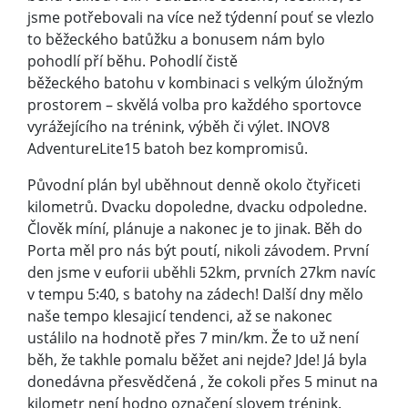
jsme potřebovali na více než týdenní pouť se vlezlo
to běžeckého batůžku a bonusem nám bylo
pohodlí pří běhu. Pohodlí čistě
běžeckého batohu v kombinaci s velkým úložným
prostorem – skvělá volba pro každého sportovce
vyrážejícího na trénink, výběh či výlet. INOV8
AdventureLite15 batoh bez kompromisů.
Původní plán byl uběhnout denně okolo čtyřiceti
kilometrů. Dvacku dopoledne, dvacku odpoledne.
Člověk míní, plánuje a nakonec je to jinak. Běh do
Porta měl pro nás být poutí, nikoli závodem. První
den jsme v euforii uběhli 52km, prvních 27km navíc
v tempu 5:40, s batohy na zádech! Další dny mělo
naše tempo klesajicí tendenci, až se nakonec
ustálilo na hodnotě přes 7 min/km. Že to už není
běh, že takhle pomalu běžet ani nejde? Jde! Já byla
donedávna přesvědčená , že cokoli přes 5 minut na
kilometr není hodno označení slovem trénink.