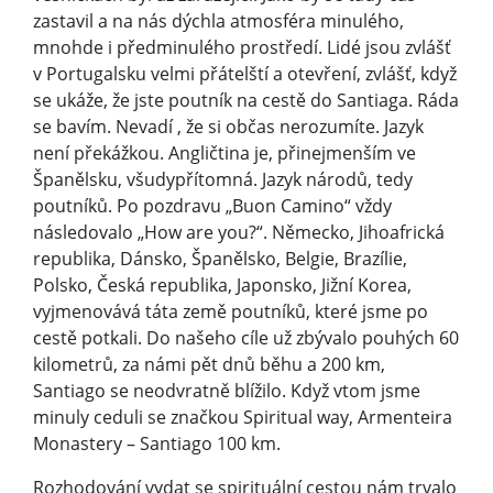
zastavil a na nás dýchla atmosféra minulého,
mnohde i předminulého prostředí. Lidé jsou zvlášť
v Portugalsku velmi přátelští a otevření, zvlášť, když
se ukáže, že jste poutník na cestě do Santiaga. Ráda
se bavím. Nevadí , že si občas nerozumíte. Jazyk
není překážkou. Angličtina je, přinejmenším ve
Španělsku, všudypřítomná. Jazyk národů, tedy
poutníků. Po pozdravu „Buon Camino“ vždy
následovalo „How are you?“. Německo, Jihoafrická
republika, Dánsko, Španělsko, Belgie, Brazílie,
Polsko, Česká republika, Japonsko, Jižní Korea,
vyjmenovává táta země poutníků, které jsme po
cestě potkali. Do našeho cíle už zbývalo pouhých 60
kilometrů, za námi pět dnů běhu a 200 km,
Santiago se neodvratně blížilo. Když vtom jsme
minuly ceduli se značkou Spiritual way, Armenteira
Monastery – Santiago 100 km.
Rozhodování vydat se spirituální cestou nám trvalo