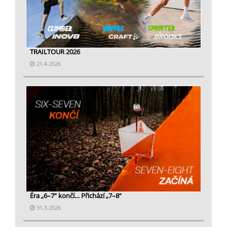
TRAILTOUR 2026
21.4.2026
Éra „6–7“ končí… Přichází „7–8“
31.3.2026