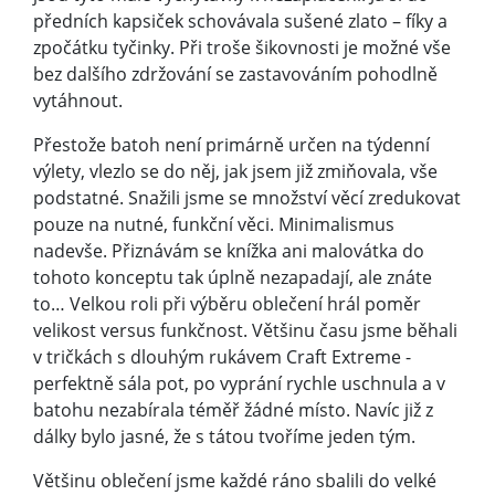
předních kapsiček schovávala sušené zlato – fíky a
zpočátku tyčinky. Při troše šikovnosti je možné vše
bez dalšího zdržování se zastavováním pohodlně
vytáhnout.
Přestože batoh není primárně určen na týdenní
výlety, vlezlo se do něj, jak jsem již zmiňovala, vše
podstatné. Snažili jsme se množství věcí zredukovat
pouze na nutné, funkční věci. Minimalismus
nadevše. Přiznávám se knížka ani malovátka do
tohoto konceptu tak úplně nezapadají, ale znáte
to… Velkou roli při výběru oblečení hrál poměr
velikost versus funkčnost. Většinu času jsme běhali
v tričkách s dlouhým rukávem Craft Extreme -
perfektně sála pot, po vyprání rychle uschnula a v
batohu nezabírala téměř žádné místo. Navíc již z
dálky bylo jasné, že s tátou tvoříme jeden tým.
Většinu oblečení jsme každé ráno sbalili do velké