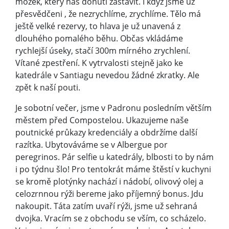
mozek, který nás donutí zastavit. I když jsme už
přesvědčeni , že nezrychlíme, zrychlíme. Tělo má
ještě velké rezervy, to hlava je už unavená z
dlouhého pomalého běhu. Občas vkládáme
rychlejší úseky, stačí 300m mírného zrychlení.
Vítané zpestření. K vytrvalosti stejně jako ke
katedrále v Santiagu nevedou žádné zkratky. Ale
zpět k naší pouti.
Je sobotní večer, jsme v Padronu posledním větším
městem před Compostelou. Ukazujeme naše
poutnické průkazy kredenciály a obdržíme další
razítka. Ubytováváme se v Albergue por
peregrinos. Pár selfie u katedrály, blbosti to by nám
i po týdnu šlo! Pro tentokrát máme štěstí v kuchyni
se kromě plotýnky nachází i nádobí, olivový olej a
celozrnnou rýži bereme jako příjemný bonus. Jdu
nakoupit. Táta zatím uvaří rýži, jsme už sehraná
dvojka. Vracím se z obchodu se vším, co scházelo.