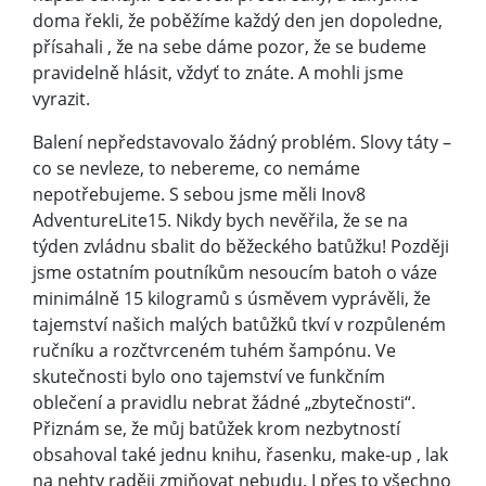
doma řekli, že poběžíme každý den jen dopoledne,
přísahali , že na sebe dáme pozor, že se budeme
pravidelně hlásit, vždyť to znáte. A mohli jsme
vyrazit.
Balení nepředstavovalo žádný problém. Slovy táty –
co se nevleze, to nebereme, co nemáme
nepotřebujeme. S sebou jsme měli Inov8
AdventureLite15. Nikdy bych nevěřila, že se na
týden zvládnu sbalit do běžeckého batůžku! Později
jsme ostatním poutníkům nesoucím batoh o váze
minimálně 15 kilogramů s úsměvem vyprávěli, že
tajemství našich malých batůžků tkví v rozpůleném
ručníku a rozčtvrceném tuhém šampónu. Ve
skutečnosti bylo ono tajemství ve funkčním
oblečení a pravidlu nebrat žádné „zbytečnosti“.
Přiznám se, že můj batůžek krom nezbytností
obsahoval také jednu knihu, řasenku, make-up , lak
na nehty raději zmiňovat nebudu. I přes to všechno