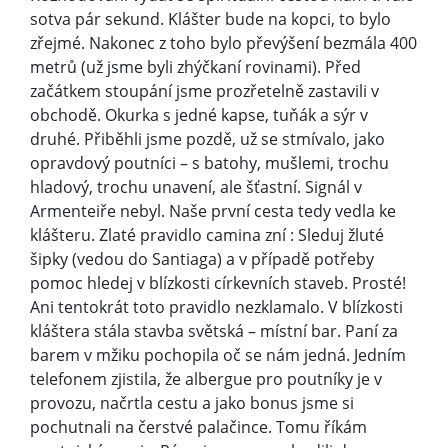
sotva pár sekund. Klášter bude na kopci, to bylo
zřejmé. Nakonec z toho bylo převýšení bezmála 400
metrů (už jsme byli zhýčkaní rovinami). Před
začátkem stoupání jsme prozřetelně zastavili v
obchodě. Okurka s jedné kapse, tuňák a sýr v
druhé. Přiběhli jsme pozdě, už se stmívalo, jako
opravdový poutníci – s batohy, mušlemi, trochu
hladový, trochu unavení, ale šťastní. Signál v
Armenteiře nebyl. Naše první cesta tedy vedla ke
klášteru. Zlaté pravidlo camina zní : Sleduj žluté
šipky (vedou do Santiaga) a v případě potřeby
pomoc hledej v blízkosti církevních staveb. Prosté!
Ani tentokrát toto pravidlo nezklamalo. V blízkosti
kláštera stála stavba světská – místní bar. Paní za
barem v mžiku pochopila oč se nám jedná. Jedním
telefonem zjistila, že albergue pro poutníky je v
provozu, načrtla cestu a jako bonus jsme si
pochutnali na čerstvé palačince. Tomu říkám