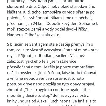
poutnický servis. Ráno jsme se probudili do
slunečného dne. Odpočinek v okně starodávného
kláštera. Klid, ticho, atmosféra co víc s přát? Je po
poledni, čas vyběhnout. Nikam jsme nespěchali,
před námi jen 24 km . Odpočinkový den. Sbíháme k
moři stezkou Země a vody podél divoké říčky.
Nádhera. Odbočka stála za to.
S blížícím se Santiagem stále častěji přemýšlím o
tom, co je to vlastně vytrvalost. State of mind – stav
mysli. Přijmutí, odhodlání, zacílení. Více než
záležitost fyzického těla, jsem stále více
přesvědčená o tom, že tělo je pouze zhmotněním
našich myšlenek. Jinak řečeno, když budu trénovat
a vnitřně nebudu věřit ve správnost tohoto
postupu dříve nebo později se tyto obavy projeví,
zhmotní. „The struggle to continue against the
mounting desire to stop“ definice vytrvalosti z
knihy Endure od Alexe Hutchinsona. Ve finále je to