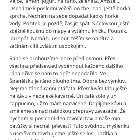
Vejce, jamón, jogurt na ráno, zelenina, Amstel…
Usedáme k poslední večeři on the road. Ještě horká
sprcha. Nechám na sebe dopadat kapky horké
vody. Požitek. Je pozdě, čas jít spát. S čelovkou ještě
zběžně kouknu do mapy a vytáhnu knížku Poutník.
Jdu spát. Nemůžu usnout, těším se na zítra a
začínám cítit zvláštní uspokojení.
Ráno se probouzíme lehce před osmou. Přes
všechna předsevzetí vyběhnout každého dalšího
rána dříve se nám to opět nepodařilo. Ve
Španělsku je ráno dlouho tma. Dobrá bez výmluv.
Nejsme žádná ranní ptáčata. Přemluvím tátu ještě
na kávu v nedaleké kavárně. Un café solo y un
cappucino, už to mám nacvičené. Dopíjíme kávu a
smějeme se nad nabídkou přepravy zavazadel. Že
bychom si poslední den zavolali taxi a naše mini
batůžky si nechali převézt? Tuto svůdnou myšlenku
s úsměvem zavrhujeme. Ještě sellos - razítka a