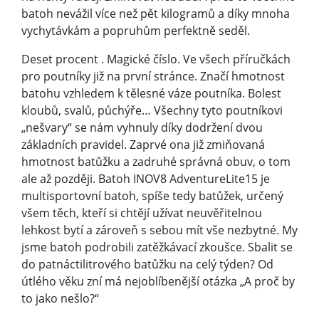
batoh nevážil více než pět kilogramů a díky mnoha
vychytávkám a popruhům perfektně seděl.
Deset procent . Magické číslo. Ve všech příručkách
pro poutníky již na první stránce. Značí hmotnost
batohu vzhledem k tělesné váze poutníka. Bolest
kloubů, svalů, půchýře… Všechny tyto poutníkovi
„nešvary“ se nám vyhnuly díky dodržení dvou
základních pravidel. Zaprvé ona již zmiňovaná
hmotnost batůžku a zadruhé správná obuv, o tom
ale až později. Batoh INOV8 AdventureLite15 je
multisportovní batoh, spíše tedy batůžek, určený
všem těch, kteří si chtějí užívat neuvěřitelnou
lehkost bytí a zároveň s sebou mít vše nezbytné. My
jsme batoh podrobili zatěžkávací zkoušce. Sbalit se
do patnáctilitrového batůžku na celý týden? Od
útlého věku zní má nejoblíbenější otázka „A proč by
to jako nešlo?“