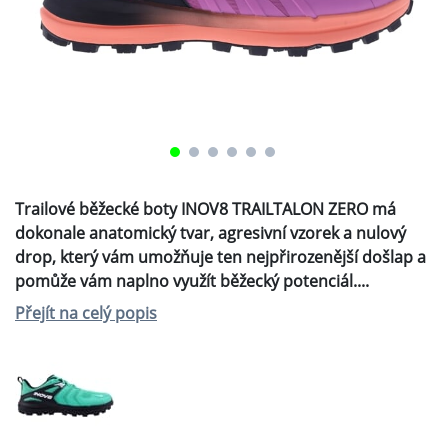
NAJÍT PRODEJCE
4 290 Kč
Doporučená maloobchodní cena
POPIS
ZEPTEJTE SE NÁS
Trailové běžecké boty INOV8 TRAILTALON ZERO má
dokonale anatomický tvar, agresivní vzorek a
nulový drop, který vám umožňuje ten
nejpřirozenější došlap a pomůže vám naplno využít
běžecký potenciál. Když přijde bahnité období,
vytáhnete z botníku právě tyhle!
Tlumící superkritická pěna FLYSPEED™ Pro s