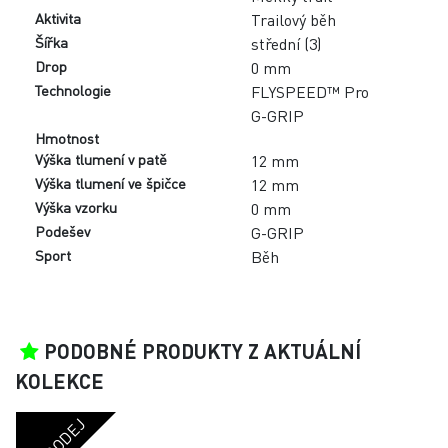
VÝPRODEJ
INOV8 TRAILTALON SPEED W
MĚKKÝ TRAIL
|
STŘEDNÍ (3)