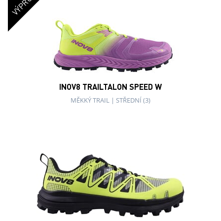
INOV8 MUDTALON ZERO v2 W
BAHNO
|
ŠIROKÁ (4,5)
VÝPRODEJ