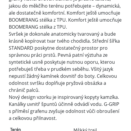
a celkovou přilnavost.
Terén
Měkký trail
Aktivita
Trailový běh
Šířka
střední (3)
Drop
0 mm
Technologie
FLYSPEED™ Pro
G-GRIP
Hmotnost
Výška tlumení v patě
12 mm
Výška tlumení ve špičce
12 mm
Výška vzorku
0 mm
Podešev
G-GRIP
Sport
Běh
PODOBNÉ PRODUKTY Z AKTUÁLNÍ
KOLEKCE