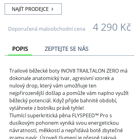
dusíkovým pohonem vyniká svou energetickou
návratností, měkkostí a nepřidává botě zbytečné
gramy navíc. Úroveň tlumení je přesně taková,
jakou do měkčího terénu potřebujete – dynamická,
ale dostatečně komfortní. Komfort ještě umocňuje
BOOMERANG stélka z TPU. Komfort ještě umocňuje
BOOMERANG stélka z TPU.
Svršek je dokonale anatomicky tvarovaný a bude
krásně kopírovat tvar tvého chodidla. Střední šířka
STANDARD poskytne dostatečný prostor pro
správnou práci prstů. Pevná patní výztuha ze
syntetické usně poskytuje nutnou oporu, kterou
potřebuješ třeba v prudkém seběhu. Všitý jazyk
nepustí žádný kamínek dovnitř do boty. Celkovou
odolnost svršku doplňuje pryžová obsázka a
chránič palců.
Nový design vzorku je inspirovaný kopyty kamzíka.
Kanálky uvnitř špuntů účinně odvádí vodu. G-GRIP
s příměsí grafenu zvyšuje odolnost vůči obroušení