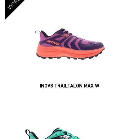
INOV8 TRAILTALON ZERO W
MĚKKÝ TRAIL
|
STŘEDNÍ (3)
MAGAZIN