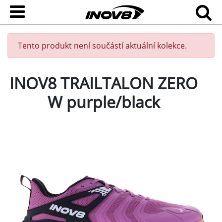
Tento produkt není součástí aktuální kolekce.
INOV8 TRAILTALON ZERO
W purple/black
Trailové běžecké boty INOV8 TRAILTALON ZERO má
dokonale anatomický tvar, agresivní vzorek a nulový
drop, který vám umožňuje ten nejpřirozenější došlap a
pomůže vám naplno využít běžecký potenciál....
Přejít na celý popis