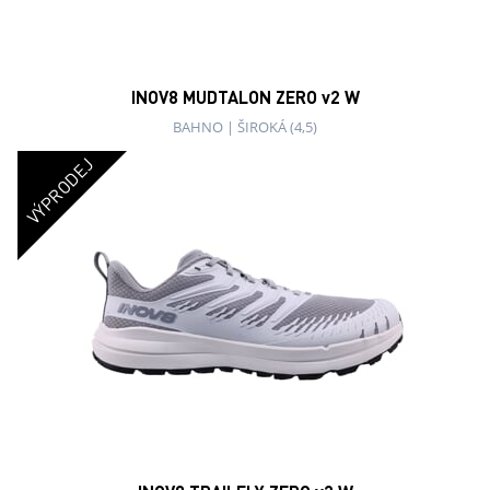
INOV8 TRAILFLY ZERO v2 W
UNIVERZÁLNÍ TERÉN
|
STŘEDNÍ (3)
VÝPRODEJ
INOV8 TRAILTALON W