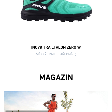
AIRLITE PRO
Kolekce běžeckého oblečení..
TRAILFLY MAX
Tlumení na MAX