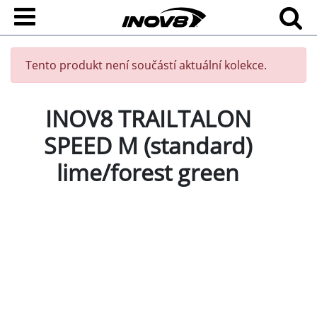
Tento produkt není součástí aktuální kolekce.
INOV8 TRAILTALON
SPEED M (standard)
lime/forest green
Evoluce TRAILTALONU je tady! Nový trailový model
běžecké boty INOV8 TRAILTALON SPEED má dokonale
anatomický tvar, agresivní vzorek a zbrusu nové
tlumení. Tato svižnější verze tě podrží na všech...
Přejít na celý popis