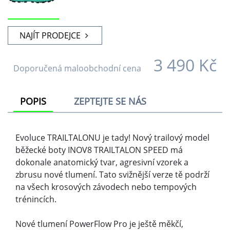
trénincích.
Nové tlumení PowerFlow Pro je ještě měkčí,
energeticky návratnější a lehčí než jeho předchůdci.
Úroveň tlumení je přesně taková, jakou do měkčího
terénu potřebujete – dynamická, ale dostatečně
komfortní. Mezi podešví a mezipodešví se nachází
karbonová výztuha META-FLEX, která chrání
chodidlo proti ostrým kamenům, aniž by se snížila
flexibilita. Drop dosahuje 4 mm a tlumící vrstva pod
patou je vysoká 11 mm. Komfort ještě umocňuje
BOOMERANG stélka z TPU.
Svršek je dokonale anatomicky tvarovaný a bude
krásně kopírovat tvar tvého chodidla. Střední šířka
STANDARD poskytne dostatečný prostor pro
správnou práci prstů. Jednovrstvý materiál svršku
je vysoce prodyšný a nehrozí, že by se ti v botách
potily nohy. Pevná patní výztuha poskytuje nutnou