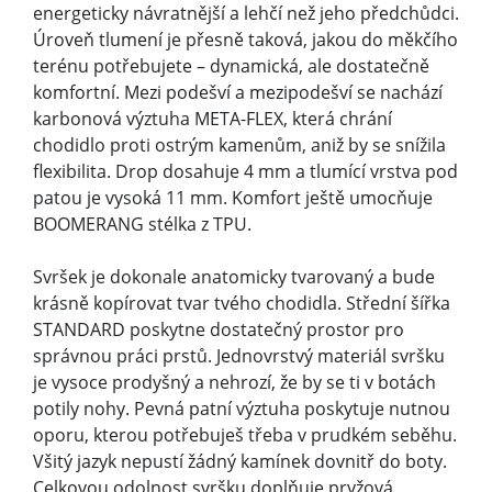
oporu, kterou potřebuješ třeba v prudkém seběhu.
Všitý jazyk nepustí žádný kamínek dovnitř do boty.
Celkovou odolnost svršku doplňuje pryžová
obsázka a chránič palců.
Nový design vzorku je inspirovaný kopyty kamzíka.
Kanálky uvnitř špuntů účinně odvádí vodu. G-GRIP
s příměsí grafenu zvyšuje odolnost vůči obroušení
a celkovou přilnavost.
Terén
Měkký trail
Aktivita
Trailový běh
Horský běh
Šířka
střední (3)
Drop
4 mm
Technologie
G-GRIP
PowerFlow Pro
Hmotnost
Výška tlumení v patě
11 mm