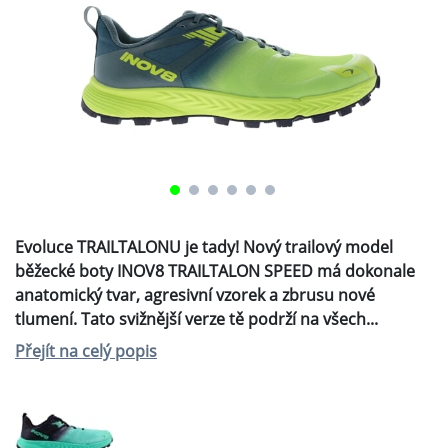
NAJÍT PRODEJCE
3 490 Kč
Doporučená maloobchodní cena
POPIS
ZEPTEJTE SE NÁS
Evoluce TRAILTALONU je tady! Nový trailový model
běžecké boty INOV8 TRAILTALON SPEED má
dokonale anatomický tvar, agresivní vzorek a
zbrusu nové tlumení. Tato svižnější verze tě podrží
na všech krosových závodech nebo tempových