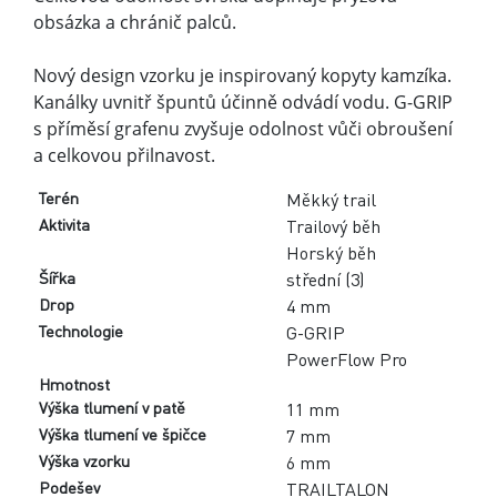
Výška tlumení ve špičce
7 mm
Výška vzorku
6 mm
Podešev
TRAILTALON
Sport
Běh
LH24
LH24
Doprodej
ANO
PODOBNÉ PRODUKTY Z AKTUÁLNÍ
KOLEKCE