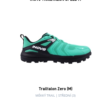
Roadfly Zero (M)
SILNICE
|
ŠIROKÁ (4,5)