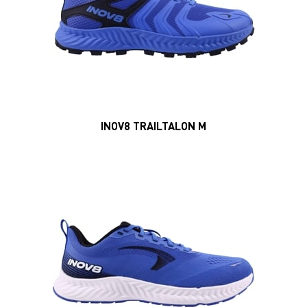
INOV8 ROADFLY M
SILNICE
|
STŘEDNÍ (3)
MAGAZIN
AIRLITE PRO