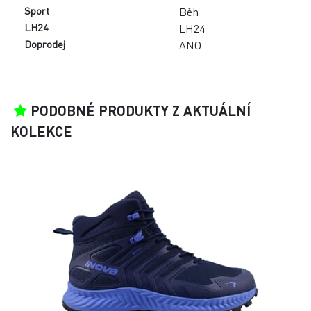
INOV8 ROCLITE MID GTX M
OUTDOOR
|
ŠIROKÁ (4,5)
VÝPRODEJ