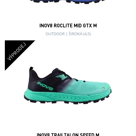
INOV8 TRAILTALON SPEED M
Trailtalon Zero (M)
MĚKKÝ TRAIL
|
STŘEDNÍ (3)