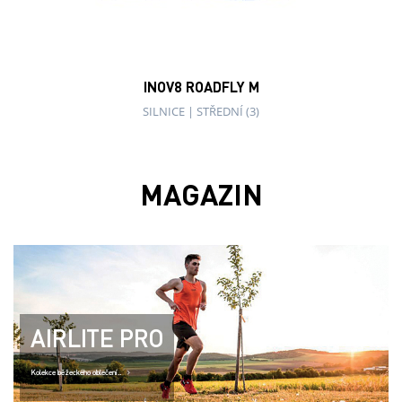
Kolekce běžeckého oblečení..
TRAILFLY MAX
Tlumení na MAX