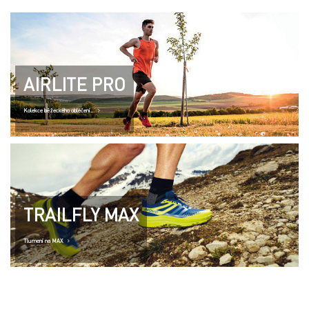
AIRLITE PRO
Kolekce běžeckého oblečení..
TRAILFLY MAX
Tlumení na MAX